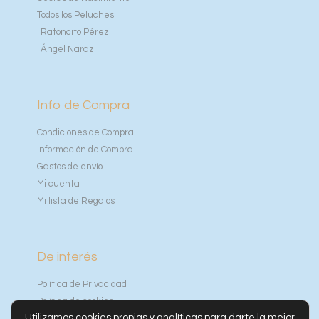
Todos los Peluches
Ratoncito Pérez
Ángel Naraz
Info de Compra
Condiciones de Compra
Información de Compra
Gastos de envío
Mi cuenta
Mi lista de Regalos
De interés
Política de Privacidad
Política de cookies
Utilizamos cookies propias y analíticas para darte la mejor